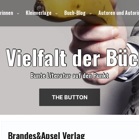
rinnen
Kleinverlage
Buch-Blog
Autoren und Autori
e
V
i
e
l
f
a
l
t
d
e
r
B
ü
c
Bunte Literatur auf den Punkt
THE BUTTON
Brandes&Apsel Verlag