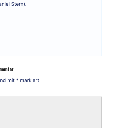
niel Stern).
mmentar
ind mit
*
markiert