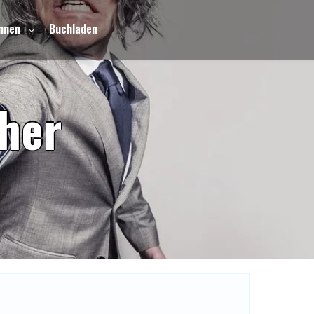
nnen
Buchladen
h
e
r