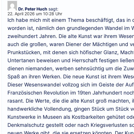
Dr. Peter Huch
sagt:
22. April 2026 um 10:28 Uhr
Ich habe mich mit einem Thema beschäftigt, das in 
worden ist, nämlich den grundlegenden Wandel im W
zweihundert Jahren. Die alte Kunst war ihrem Wesen
auch die großen, waren Diener der Mächtigen und ve
Prunkstücken, mit denen sich höfischer Glanz, Mach
Untertanen beweisen und Herrschaft festigen ließen
dienen niemanden, werben sehnsüchtig um die Zu
Spaß an ihren Werken. Die neue Kunst ist ihrem Wes
Dieser Wesenswandel vollzog sich im Geiste der Au
Französischen Revolution im 19ten Jahrhundert noc
rasant. Die Werte, die die alte Kunst groß machten, i
handwerkliche Vollendung, gingen Stück um Stück ve
Kunstwerke in Museen als Kostbarkeiten gehütet od
Denkmalschutz gestellt oder nach Kriegsverlusten sor
neuen Werke gibt, die sie ersetzen könnten. Der Ku