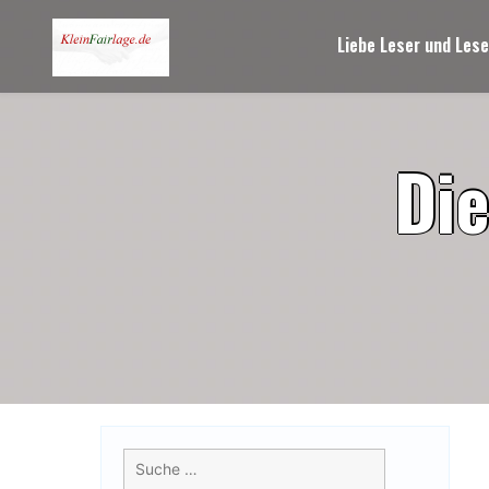
Skip
to
Liebe Leser und Lese
content
D
i
Suche
nach: