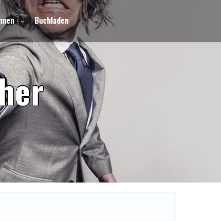
nnen
Buchladen
h
e
r