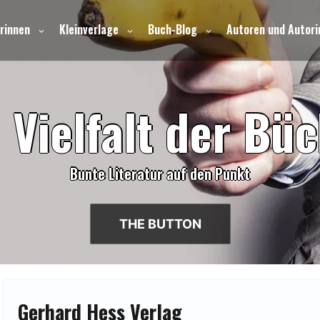
rinnen
Kleinverlage
Buch-Blog
Autoren und Autori
e
V
i
e
l
f
a
l
t
d
e
r
B
ü
c
Bunte Literatur auf den Punkt
THE BUTTON
Gerhard Hess Verlag