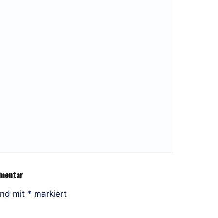
mmentar
ind mit
*
markiert