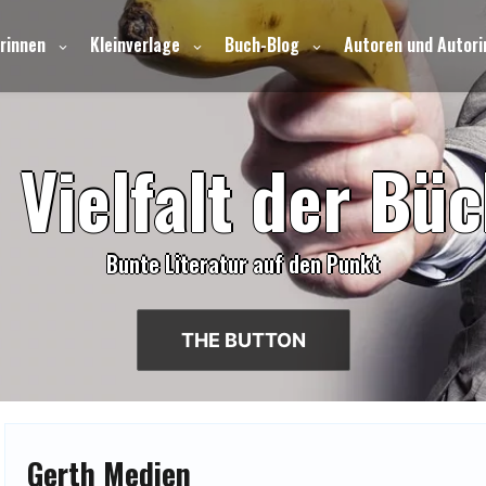
rinnen
Kleinverlage
Buch-Blog
Autoren und Autori
e
V
i
e
l
f
a
l
t
d
e
r
B
ü
c
Bunte Literatur auf den Punkt
THE BUTTON
Gerth Medien