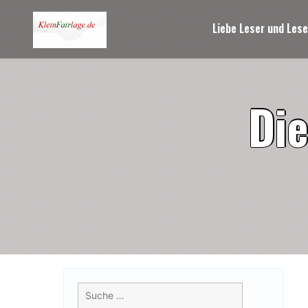
Skip
to
Liebe Leser und Lese
content
D
i
Suche
nach: