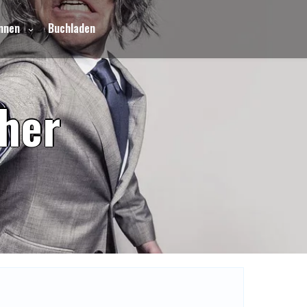
nnen
Buchladen
h
e
r