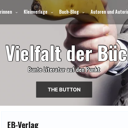
rinnen
Kleinverlage
Buch-Blog
Autoren und Autori
e
V
i
e
l
f
a
l
t
d
e
r
B
ü
c
Bunte Literatur auf den Punkt
THE BUTTON
EB-Verlag