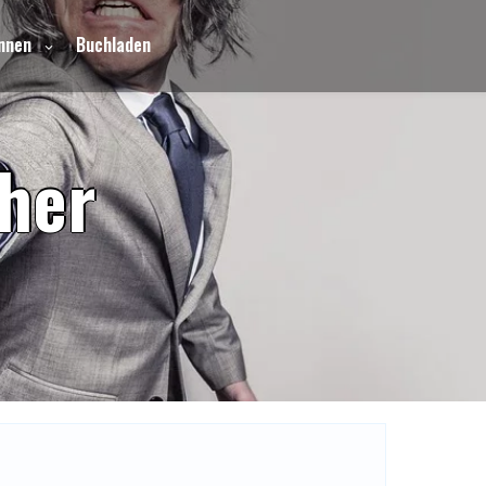
nnen
Buchladen
h
e
r