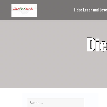
Skip
to
Liebe Leser und Lese
content
D
i
Suche
nach: