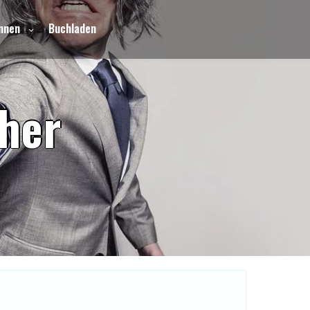
nnen
Buchladen
h
e
r