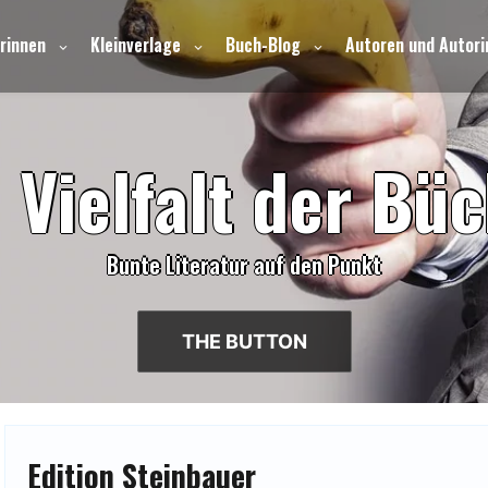
rinnen
Kleinverlage
Buch-Blog
Autoren und Autori
e
V
i
e
l
f
a
l
t
d
e
r
B
ü
c
Bunte Literatur auf den Punkt
THE BUTTON
Edition Steinbauer