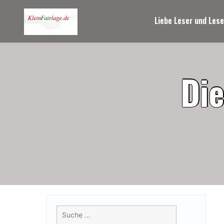
Skip
to
Liebe Leser und Lese
content
D
i
Suche
nach: