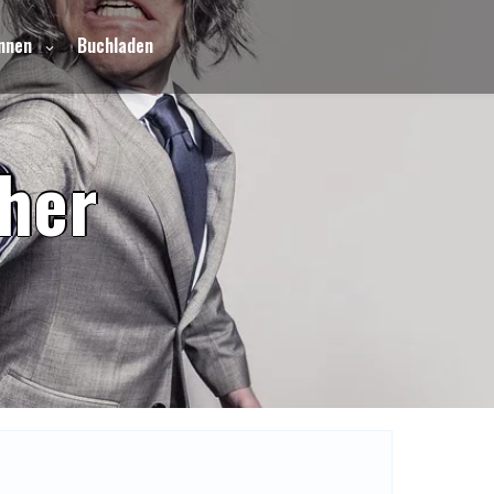
nnen
Buchladen
h
e
r