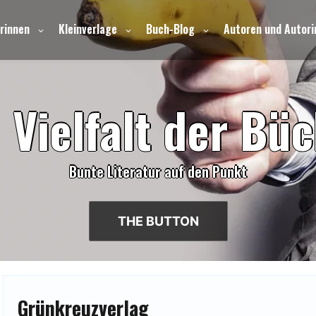
rinnen
Kleinverlage
Buch-Blog
Autoren und Autori
e
V
i
e
l
f
a
l
t
d
e
r
B
ü
c
Bunte Literatur auf den Punkt
THE BUTTON
Grünkreuzverlag