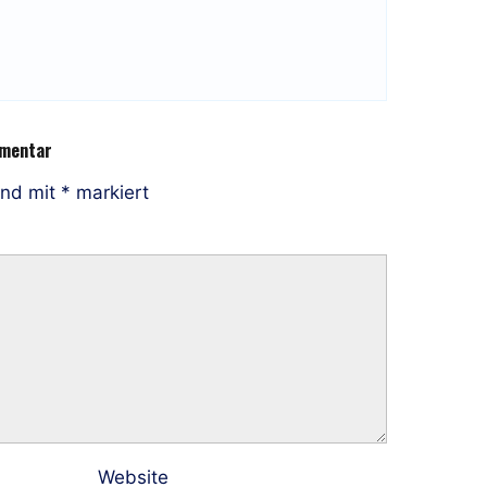
mmentar
ind mit
*
markiert
Website