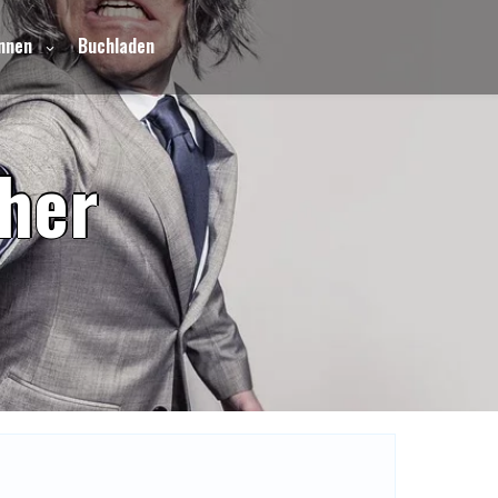
nnen
Buchladen
h
e
r