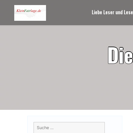
Skip
to
Liebe Leser und Lese
content
D
i
Suche
nach: