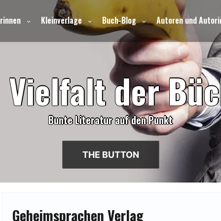
rinnen
Kleinverlage
Buch-Blog
Autoren und Autori
e
V
i
e
l
f
a
l
t
d
e
r
B
ü
c
Bunte Literatur auf den Punkt
THE BUTTON
Geheimsprachen Verlag