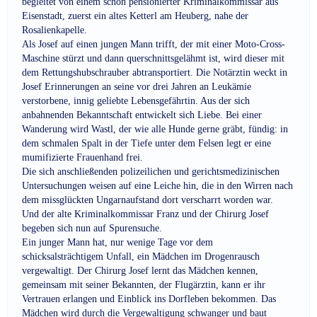
begleitet von einem schon pensionierter Kriminalkommissar aus
Eisenstadt, zuerst ein altes Ketterl am Heuberg, nahe der
Rosalienkapelle.
Als Josef auf einen jungen Mann trifft, der mit einer Moto-Cross-
Maschine stürzt und dann querschnittsgelähmt ist, wird dieser mit
dem Rettungshubschrauber abtransportiert. Die Notärztin weckt in
Josef Erinnerungen an seine vor drei Jahren an Leukämie
verstorbene, innig geliebte Lebensgefährtin. Aus der sich
anbahnenden Bekanntschaft entwickelt sich Liebe. Bei einer
Wanderung wird Wastl, der wie alle Hunde gerne gräbt, fündig: in
dem schmalen Spalt in der Tiefe unter dem Felsen legt er eine
mumifizierte Frauenhand frei.
Die sich anschließenden polizeilichen und gerichtsmedizinischen
Untersuchungen weisen auf eine Leiche hin, die in den Wirren nach
dem missglückten Ungarnaufstand dort verscharrt worden war.
Und der alte Kriminalkommissar Franz und der Chirurg Josef
begeben sich nun auf Spurensuche.
Ein junger Mann hat, nur wenige Tage vor dem
schicksalsträchtigem Unfall, ein Mädchen im Drogenrausch
vergewaltigt. Der Chirurg Josef lernt das Mädchen kennen,
gemeinsam mit seiner Bekannten, der Flugärztin, kann er ihr
Vertrauen erlangen und Einblick ins Dorfleben bekommen. Das
Mädchen wird durch die Vergewaltigung schwanger und baut