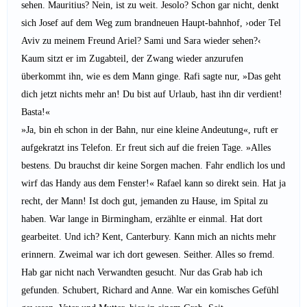
sehen. Mauritius? Nein, ist zu weit. Jesolo? Schon gar nicht, denkt
sich Josef auf dem Weg zum brandneuen Haupt-bahnhof, ›oder Tel
Aviv zu meinem Freund Ariel? Sami und Sara wieder sehen?‹
Kaum sitzt er im Zugabteil, der Zwang wieder anzurufen
überkommt ihn, wie es dem Mann ginge. Rafi sagte nur, »Das geht
dich jetzt nichts mehr an! Du bist auf Urlaub, hast ihn dir verdient!
Basta!«
»Ja, bin eh schon in der Bahn, nur eine kleine Andeutung«, ruft er
aufgekratzt ins Telefon. Er freut sich auf die freien Tage. »Alles
bestens. Du brauchst dir keine Sorgen machen. Fahr endlich los und
wirf das Handy aus dem Fenster!« Rafael kann so direkt sein. Hat ja
recht, der Mann! Ist doch gut, jemanden zu Hause, im Spital zu
haben. War lange in Birmingham, erzählte er einmal. Hat dort
gearbeitet. Und ich? Kent, Canterbury. Kann mich an nichts mehr
erinnern. Zweimal war ich dort gewesen. Seither. Alles so fremd.
Hab gar nicht nach Verwandten gesucht. Nur das Grab hab ich
gefunden. Schubert, Richard and Anne. War ein komisches Gefühl