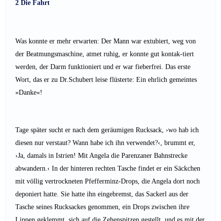
2 Die Fahrt
Was konnte er mehr erwarten: Der Mann war extubiert, weg von
der Beatmungsmaschine, atmet ruhig, er konnte gut kontak-tiert
werden, der Darm funktioniert und er war fieberfrei. Das erste
Wort, das er zu Dr.Schubert leise flüsterte: Ein ehrlich gemeintes
»Danke«!
Tage später sucht er nach dem geräumigen Rucksack, ›wo hab ich
diesen nur verstaut? Wann habe ich ihn verwendet?‹, brummt er,
›Ja, damals in Istrien! Mit Angela die Parenzaner Bahnstrecke
abwandern.‹ In der hinteren rechten Tasche findet er ein Säckchen
mit völlig vertrockneten Pfefferminz-Drops, die Angela dort noch
deponiert hatte. Sie hatte ihn eingebremst, das Sackerl aus der
Tasche seines Rucksackes genommen, ein Drops zwischen ihre
Lippen geklemmt, sich auf die Zehenspitzen gestellt, und es mit der