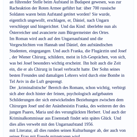
an führender Stelle beim Aufstand in Budapest gewesen, was zur
Racheaktion der Roten Armee geführt hat: über 700 russische
Soldaten waren beim Aufstand getötet worden! Sie wurde,
eigentlich ungewollt, erschlagen, er, Dániel, nach Ungarn
verschleppt und hingerichtet. Und das Kind: überlebte nun als
Österreicher und avancierte zum Bürgermeister des Ortes.
Im Roman wird auch auf den Ungarnaufstand und die
Vorgeschichten von Hannah und Dániel, den aufständischen
Studenten, eingegangen. Und auch Franka, die Flugärztin und Josef
, der Wiener Chirurg, schildern, meist in Ich-Gesprächen, von sich,
was bei Josef besonders wichtig erscheint. Ihn holt auch die Zeit
ein, die er als Chirurg in Israel verbracht hatte. Der Sohn seines
besten Freundes und damaligen Lehrers wird durch eine Bombe in
Tel Aviv in die Luft gesprengt.
Der ‚kriminalistische’ Bereich des Romans, schon wichtig, verbirgt
sich aber doch hinter der feinen, psychologisch aufgebauten
Schilderungen der sich entwickelnden Beziehungen zwischen dem
Chirurgen Josef und der Anästhesistin Franka, des weiteren der des
jungen Paares, Maria und des verunglückten Herbert. Und auch der
Kriminalkommissar aus Eisenstadt findet sein spätes Glück. Und
dies alles verwebt mit den Ungarnaufstand 1956.
mit Literatur, all dies runden seinen Kulturhunger ab, der auch von
seiner Frau mit Freude mitgetragen wird.