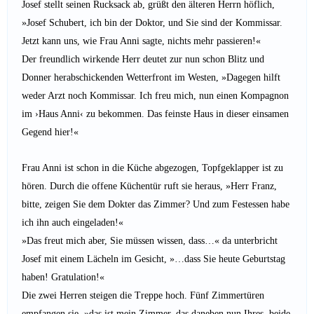
Josef stellt seinen Rucksack ab, grüßt den älteren Herrn höflich,
»Josef Schubert, ich bin der Doktor, und Sie sind der Kommissar.
Jetzt kann uns, wie Frau Anni sagte, nichts mehr passieren!«
Der freundlich wirkende Herr deutet zur nun schon Blitz und
Donner herabschickenden Wetterfront im Westen, »Dagegen hilft
weder Arzt noch Kommissar. Ich freu mich, nun einen Kompagnon
im ›Haus Anni‹ zu bekommen. Das feinste Haus in dieser einsamen
Gegend hier!«
Frau Anni ist schon in die Küche abgezogen, Topfgeklapper ist zu
hören. Durch die offene Küchentür ruft sie heraus, »Herr Franz,
bitte, zeigen Sie dem Dokter das Zimmer? Und zum Festessen habe
ich ihn auch eingeladen!«
»Das freut mich aber, Sie müssen wissen, dass…« da unterbricht
Josef mit einem Lächeln im Gesicht, »…dass Sie heute Geburtstag
haben! Gratulation!«
Die zwei Herren steigen die Treppe hoch. Fünf Zimmertüren
empfangen sie, »das ist mein Zimmer, das daneben nun Ihres, beide