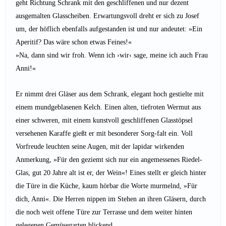
geht Richtung Schrank mit den geschliffenen und nur dezent
ausgemalten Glasscheiben. Erwartungsvoll dreht er sich zu Josef
um, der höflich ebenfalls aufgestanden ist und nur andeutet: »Ein
Aperitif? Das wäre schon etwas Feines!«
»Na, dann sind wir froh. Wenn ich ›wir‹ sage, meine ich auch Frau
Anni!«
Er nimmt drei Gläser aus dem Schrank, elegant hoch gestielte mit
einem mundgeblasenen Kelch. Einen alten, tiefroten Wermut aus
einer schweren, mit einem kunstvoll geschliffenen Glasstöpsel
versehenen Karaffe gießt er mit besonderer Sorg-falt ein. Voll
Vorfreude leuchten seine Augen, mit der lapidar wirkenden
Anmerkung, »Für den geziemt sich nur ein angemessenes Riedel-
Glas, gut 20 Jahre alt ist er, der Wein«! Eines stellt er gleich hinter
die Türe in die Küche, kaum hörbar die Worte murmelnd, »Für
dich, Anni«. Die Herren nippen im Stehen an ihren Gläsern, durch
die noch weit offene Türe zur Terrasse und dem weiter hinten
gelegenen Gemüsegarten blickend.