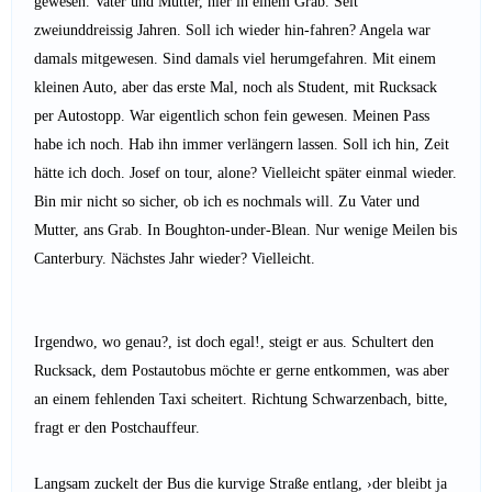
gewesen. Vater und Mutter, hier in einem Grab. Seit
zweiunddreissig Jahren. Soll ich wieder hin-fahren? Angela war
damals mitgewesen. Sind damals viel herumgefahren. Mit einem
kleinen Auto, aber das erste Mal, noch als Student, mit Rucksack
per Autostopp. War eigentlich schon fein gewesen. Meinen Pass
habe ich noch. Hab ihn immer verlängern lassen. Soll ich hin, Zeit
hätte ich doch. Josef on tour, alone? Vielleicht später einmal wieder.
Bin mir nicht so sicher, ob ich es nochmals will. Zu Vater und
Mutter, ans Grab. In Boughton-under-Blean. Nur wenige Meilen bis
Canterbury. Nächstes Jahr wieder? Vielleicht.
Irgendwo, wo genau?, ist doch egal!, steigt er aus. Schultert den
Rucksack, dem Postautobus möchte er gerne entkommen, was aber
an einem fehlenden Taxi scheitert. Richtung Schwarzenbach, bitte,
fragt er den Postchauffeur.
Langsam zuckelt der Bus die kurvige Straße entlang, ›der bleibt ja