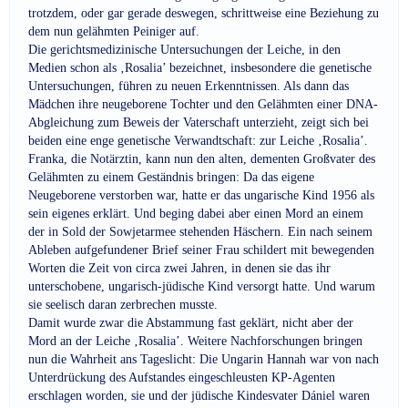
trotzdem, oder gar gerade deswegen, schrittweise eine Beziehung zu
dem nun gelähmten Peiniger auf.
Die gerichtsmedizinische Untersuchungen der Leiche, in den
Medien schon als ‚Rosalia’ bezeichnet, insbesondere die genetische
Untersuchungen, führen zu neuen Erkenntnissen. Als dann das
Mädchen ihre neugeborene Tochter und den Gelähmten einer DNA-
Abgleichung zum Beweis der Vaterschaft unterzieht, zeigt sich bei
beiden eine enge genetische Verwandtschaft: zur Leiche ‚Rosalia’.
Franka, die Notärztin, kann nun den alten, dementen Großvater des
Gelähmten zu einem Geständnis bringen: Da das eigene
Neugeborene verstorben war, hatte er das ungarische Kind 1956 als
sein eigenes erklärt. Und beging dabei aber einen Mord an einem
der in Sold der Sowjetarmee stehenden Häschern. Ein nach seinem
Ableben aufgefundener Brief seiner Frau schildert mit bewegenden
Worten die Zeit von circa zwei Jahren, in denen sie das ihr
unterschobene, ungarisch-jüdische Kind versorgt hatte. Und warum
sie seelisch daran zerbrechen musste.
Damit wurde zwar die Abstammung fast geklärt, nicht aber der
Mord an der Leiche ‚Rosalia’. Weitere Nachforschungen bringen
nun die Wahrheit ans Tageslicht: Die Ungarin Hannah war von nach
Unterdrückung des Aufstandes eingeschleusten KP-Agenten
erschlagen worden, sie und der jüdische Kindesvater Dániel waren