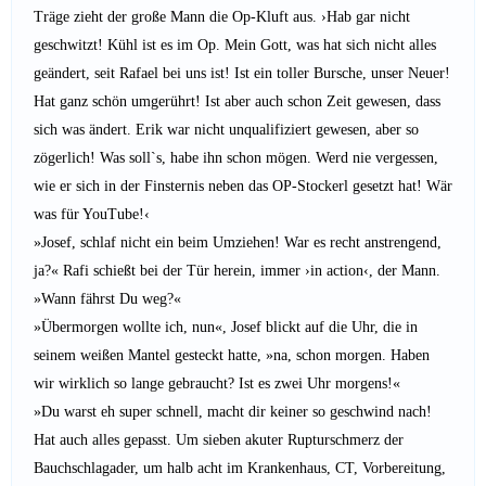
Träge zieht der große Mann die Op-Kluft aus. ›Hab gar nicht
geschwitzt! Kühl ist es im Op. Mein Gott, was hat sich nicht alles
geändert, seit Rafael bei uns ist! Ist ein toller Bur­sche, unser Neuer!
Hat ganz schön umgerührt! Ist aber auch schon Zeit gewesen, dass
sich was ändert. Erik war nicht unqualifiziert gewesen, aber so
zögerlich! Was soll`s, habe ihn schon mögen. Werd nie vergessen,
wie er sich in der Finsternis neben das OP-Stockerl gesetzt hat! Wär
was für YouTube!‹
»Josef, schlaf nicht ein beim Umziehen! War es recht anstrengend,
ja?« Rafi schießt bei der Tür herein, immer ›in action‹, der Mann.
»Wann fährst Du weg?«
»Übermorgen wollte ich, nun«, Josef blickt auf die Uhr, die in
seinem weißen Mantel gesteckt hatte, »na, schon morgen. Haben
wir wirklich so lange gebraucht? Ist es zwei Uhr morgens!«
»Du warst eh super schnell, macht dir keiner so geschwind nach!
Hat auch alles gepasst. Um sieben akuter Rupturschmerz der
Bauchschlagader, um halb acht im Krankenhaus, CT, Vorbereitung,