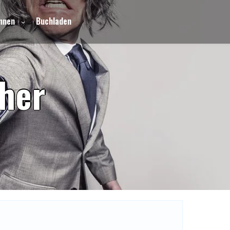
nnen
Buchladen
h
e
r