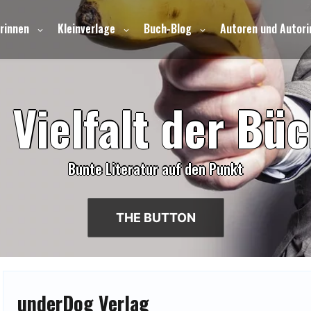
rinnen
Kleinverlage
Buch-Blog
Autoren und Autori
e
V
i
e
l
f
a
l
t
d
e
r
B
ü
c
Bunte Literatur auf den Punkt
THE BUTTON
underDog Verlag