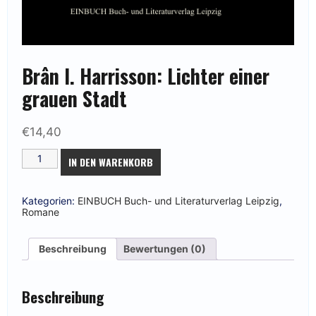
Brân I. Harrisson: Lichter einer
grauen Stadt
€
14,40
Brân
IN DEN WARENKORB
I.
Harrisson:
Lichter
einer
Kategorien:
EINBUCH Buch- und Literaturverlag Leipzig
,
grauen
Romane
Stadt
Menge
Beschreibung
Bewertungen (0)
Beschreibung