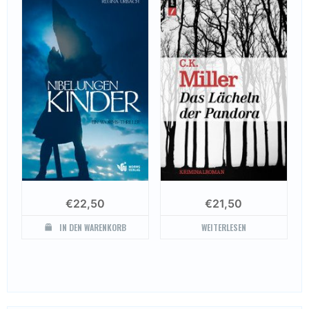
€
22,50
€
21,50
IN DEN WARENKORB
WEITERLESEN