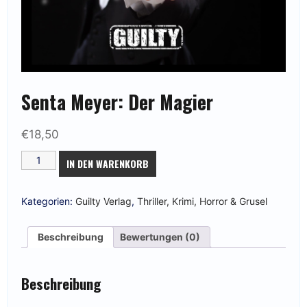
Senta Meyer: Der Magier
€
18,50
Senta
IN DEN WARENKORB
Meyer:
Der
Magier
Menge
Kategorien:
Guilty Verlag
,
Thriller, Krimi, Horror & Grusel
Beschreibung
Bewertungen (0)
Beschreibung