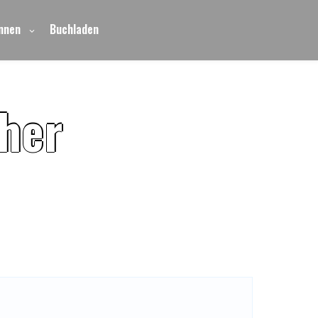
nnen
Buchladen
h
e
r