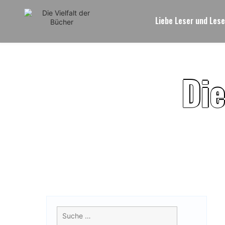
Skip
to
Liebe Leser und Lese
content
D
i
Suche
nach: