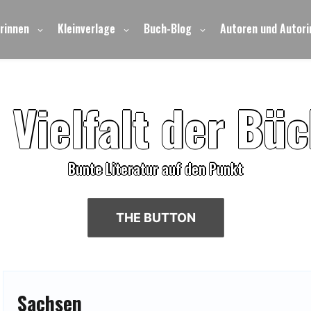
rinnen
Kleinverlage
Buch-Blog
Autoren und Autori
e
V
i
e
l
f
a
l
t
d
e
r
B
ü
c
Bunte Literatur auf den Punkt
THE BUTTON
Sachsen